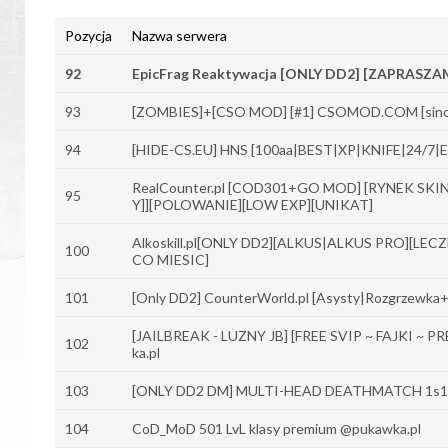
Pozycja
Nazwa serwera
92
EpicFrag Reaktywacja [ONLY DD2] [ZAPRASZ
93
[ZOMBIES]+[CSO MOD] [#1] CSOMOD.COM [sinc
94
[HIDE-CS.EU] HNS [100aa|BEST|XP|KNIFE|24/7|
RealCounter.pl [COD301+GO MOD] [RYNEK SKI
95
Y]][POLOWANIE][LOW EXP][UNIKAT]
Alkoskill.pl[ONLY DD2][ALKUS|ALKUS PRO][L
100
CO MIESIC]
101
[Only DD2] CounterWorld.pl [Asysty|Rozgrzewka
[JAILBREAK - LUZNY JB] [FREE SVIP ~ FAJKI
102
ka.pl
103
[ONLY DD2 DM] MULTI-HEAD DEATHMATCH 1s1
104
CoD_MoD 501 LvL klasy premium @pukawka.pl