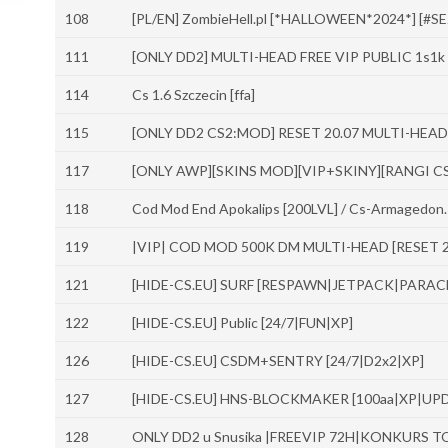
108
[PL/EN] ZombieHell.pl [*HALLOWEEN*2024*] [#
111
[ONLY DD2] MULTI-HEAD FREE VIP PUBLIC 1s1k
114
Cs 1.6 Szczecin [ffa]
115
[ONLY DD2 CS2:MOD] RESET 20.07 MULTI-HEAD
117
[ONLY AWP][SKINS MOD][VIP+SKINY][RANGI CS:
118
Cod Mod End Apokalips [200LVL] / Cs-Armagedon.
119
|VIP| COD MOD 500K DM MULTI-HEAD [RESET 2
121
[HIDE-CS.EU] SURF [RESPAWN|JETPACK|PARA
122
[HIDE-CS.EU] Public [24/7|FUN|XP]
126
[HIDE-CS.EU] CSDM+SENTRY [24/7|D2x2|XP]
127
[HIDE-CS.EU] HNS-BLOCKMAKER [100aa|XP|
128
ONLY DD2 u Snusika |FREEVIP 72H|KONKURS 