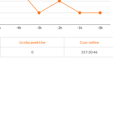
h
-4h
-3h
-2h
-1h
-0h
Liczba punktów
Czas online
0
337:30:46