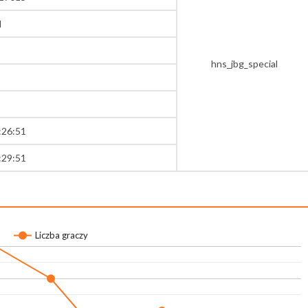
l
hns_jbg_special
:26:51
:29:51
Liczba graczy