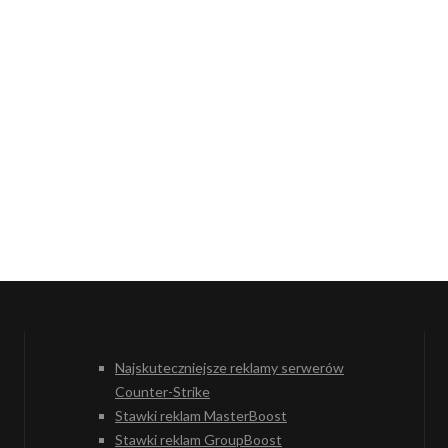
Najskuteczniejsze reklamy serwerów
Counter-Strike
Stawki reklam MasterBoost
Stawki reklam GroupBoost