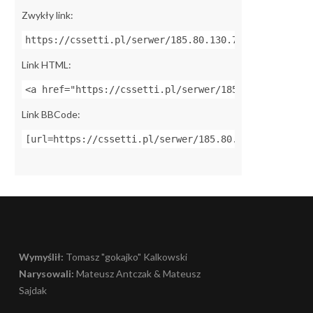
Zwykły link:
https://cssetti.pl/serwer/185.80.130.75:27015
Link HTML:
<a href="https://cssetti.pl/serwer/185.80.130.75:27
Link BBCode:
[url=https://cssetti.pl/serwer/185.80.130.75:27015]
Wymyślił:
Tomasz "gokajko" Kalkowski
Narysowali:
Mateusz Antczak & Mateusz
Sajdak