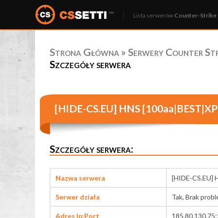
Lista serwerów
Counter-Strike 
Strona Główna
»
Serwery Counter Stri
Szczegóły serwera
[HIDE-CS.EU] HNS [100aa|BEST|X
Szczegóły serwera:
Nazwa serwera
[HIDE-CS.EU]
Serwer działa
Tak, Brak prob
Adres Ip:Port
185.80.130.75