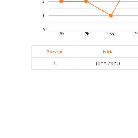
2
1
0
-8h
-7h
-6h
-5
Pozycja
Nick
1
HIDE-CS.EU