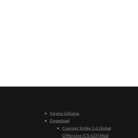
Strona Główna
Download
Counter Strike 1.6 Global
Offensive (CS:GO) Mod