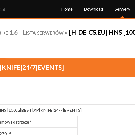
Home
Download
Serwery
1.6
ke 1.6 - Lista serwerów
»
[HIDE-CS.EU] HNS [10
P|KNIFE|24/7|EVENTS]
 HNS [100aa|BEST|XP|KNIFE|24/7|EVENTS]
lemów i ostrzeżeń
:27015