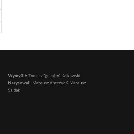
Wymyślił:
Tomasz "gokajko" Kalkowski
Narysowali:
Mateusz Antczak & Mateusz
Sajdak