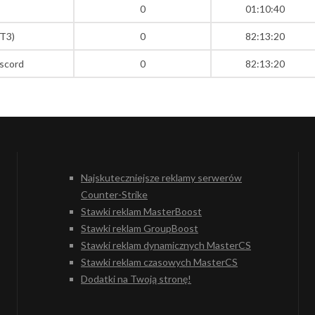
0
01:10:40
MT3)
0
82:13:20
iscord
0
82:13:20
Najskuteczniejsze reklamy serwerów
Counter-Strike
Stawki reklam MasterBoost
Stawki reklam GroupBoost
Stawki reklam dynamicznych MasterCS
Stawki reklam czasowych MasterCS
Dodatki na Twoją stronę!