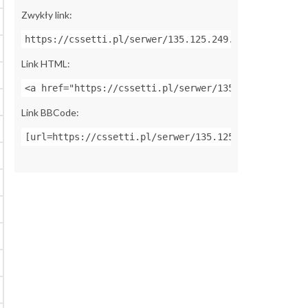
Zwykły link:
https://cssetti.pl/serwer/135.125.249.130:27015
Link HTML:
<a href="https://cssetti.pl/serwer/135.125.249.130:
Link BBCode:
[url=https://cssetti.pl/serwer/135.125.249.130:2701