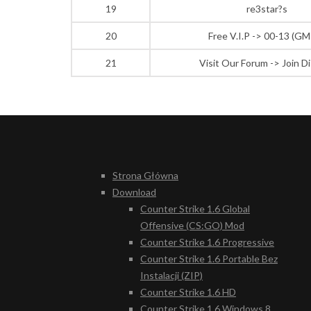
19
re3star?s
20
Free V.I.P -> 00-13 (G
21
Visit Our Forum -> Join D
Strona Główna
Download
Counter Strike 1.6 Global
Offensive (CS:GO) Mod
Counter Strike 1.6 Progressive
Counter Strike 1.6 Portable Bez
Instalacji (ZIP)
Counter Strike 1.6 HD
Counter Strike 1.6 Windows 8