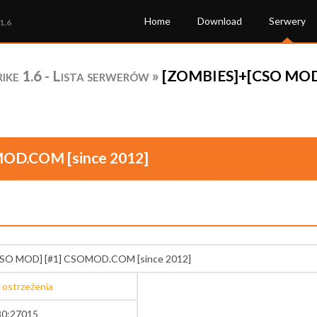
Home
Download
Serwery
1.6
ke 1.6 - Lista serwerów
»
[ZOMBIES]+[CSO MOD]
OD.COM [since 2012]
SO MOD] [#1] CSOMOD.COM [since 2012]
 ostrzeżenia
30:27015