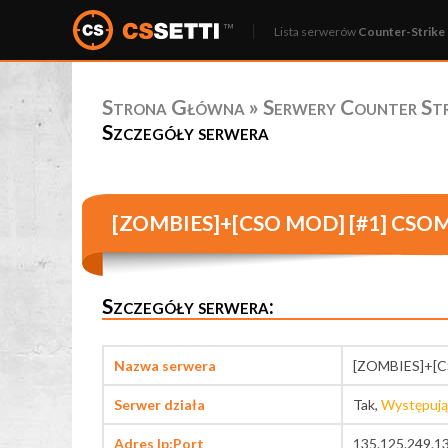
Lista serwerów
Counter-Strike 
Strona Główna
»
Serwery Counter Stri
Szczegóły serwera
[ZOMBIES]+[CSO MOD] [#1] CSOM
Szczegóły serwera:
Nazwa serwera
[ZOMBIES]+[C
Serwer działa
Tak,
Występują
Adres Ip:Port
135.125.249.1