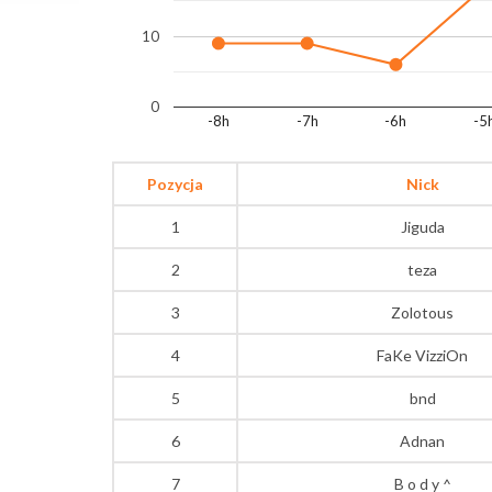
10
0
-8h
-7h
-6h
-5
Pozycja
Nick
1
Jiguda
2
teza
3
Zolotous
4
FaKe VizziOn
5
bnd
6
Adnan
7
B o d y ^