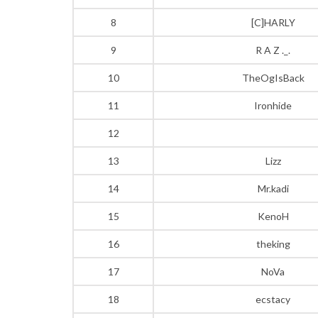
8
[C]HARLY
9
R A Z ._.
10
TheOgIsBack
11
Ironhide
12
13
Lizz
14
Mr.kadi
15
KenoH
16
theking
17
NoVa
18
ecstacy