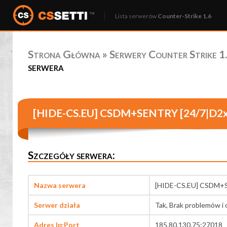
Lista serwerów
Counter-Strike 1.6
Strona Główna
»
Serwery Counter Strike 1.
serwera
[HIDE-CS.EU] CSDM+SENTRY [24/7|D2x
Szczegóły serwera:
Nazwa serwera
[HIDE-CS.EU] CSDM+
Serwer działa
Tak, Brak problemów i 
Adres Ip:Port
185.80.130.75:27018