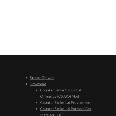
Strona Główna
Download
Counter Strike 1.6 Global
Offensive (CS:GO) Mod
Counter Strike 1.6 Progressive
Counter Strike 1.6 Portable Bez
Instalacji (ZIP)