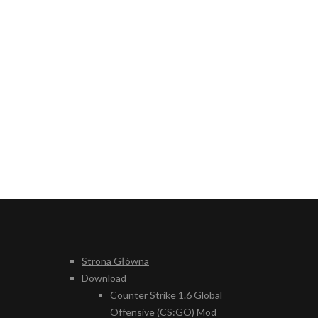
Strona Główna
Download
Counter Strike 1.6 Global
Offensive (CS:GO) Mod