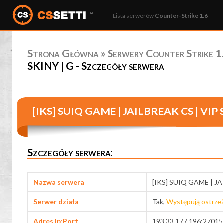
Lista serwerów
Counter-Strike 1.6
Strona Główna
»
Serwery Counter Strike 1.
SKINY | G - Szczegóły serwera
[IKS] SUIQ GAME | JAILBREAK CS | VIP
Szczegóły serwera:
Nazwa serwera
[IKS] SUIQ GAME | JA
Serwer działa
Tak,
Występują ostrze
Adres Ip:Port
193.33.177.196:27015