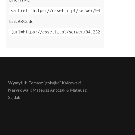
<a href="https://cssetti.pl/serwer/94.232.184.163:2
Link BBCode:
[url=https://cssetti.pl/serwer/94.232.184.163:27961
Wymyślił:
Tomasz "gokajko" Kalkowski
Narysowali:
Mateusz Antczak & Mateusz
Sajdak