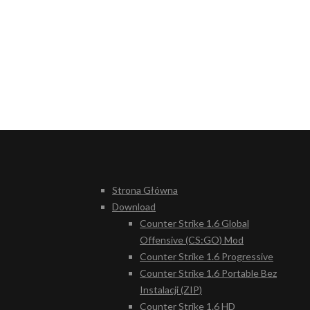
Strona Główna
Download
Counter Strike 1.6 Global
Offensive (CS:GO) Mod
Counter Strike 1.6 Progressive
Counter Strike 1.6 Portable Bez
Instalacji (ZIP)
Counter Strike 1.6 HD