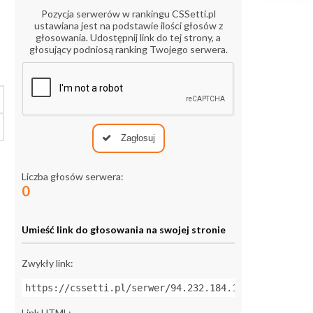
Pozycja serwerów w rankingu CSSetti.pl
ustawiana jest na podstawie ilości głosów z
głosowania. Udostępnij link do tej strony, a
głosujący podniosą ranking Twojego serwera.
Zagłosuj
Liczba głosów serwera:
0
Umieść link do głosowania na swojej stronie
Zwykły link:
https://cssetti.pl/serwer/94.232.184.163:27961
Link HTML: