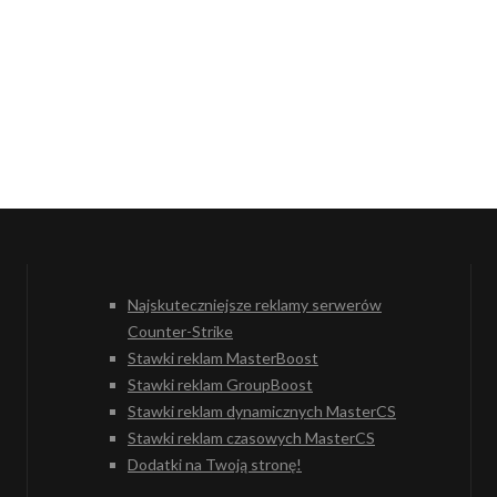
Najskuteczniejsze reklamy serwerów
Counter-Strike
Stawki reklam MasterBoost
Stawki reklam GroupBoost
Stawki reklam dynamicznych MasterCS
Stawki reklam czasowych MasterCS
Dodatki na Twoją stronę!