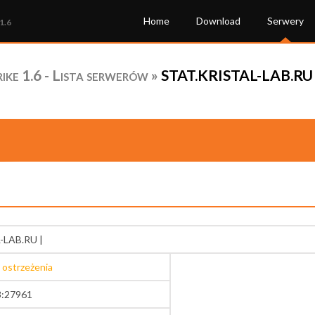
Home
Download
Serwery
1.6
ke 1.6 - Lista serwerów
»
STAT.KRISTAL-LAB.RU | 
-LAB.RU |
 ostrzeżenia
3:27961