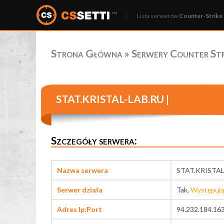
Lista serwerów
Counter-Strike 
Strona Główna
»
Serwery Counter Stri
STAT.KRISTAL-LAB.RU |
Szczegóły serwera:
Nazwa serwera
STAT.KRISTAL
Serwer działa
Tak,
Występują
Adres Ip:Port
94.232.184.16