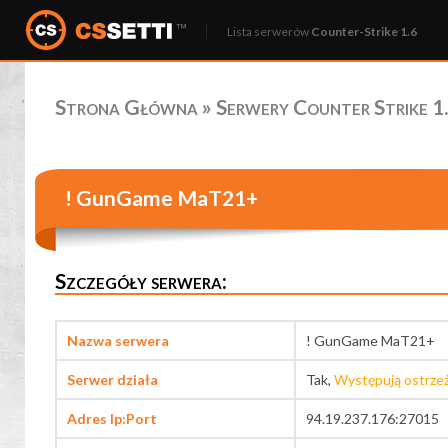
Lista serwerów
Counter-Strike 1.6
Strona Główna
»
Serwery Counter Strike 1.
! GunGame MaT21+
Szczegóły serwera:
Nazwa serwera
! GunGame MaT21+
Serwer działa
Tak,
Występują ostrze
Adres Ip:Port
94.19.237.176:27015