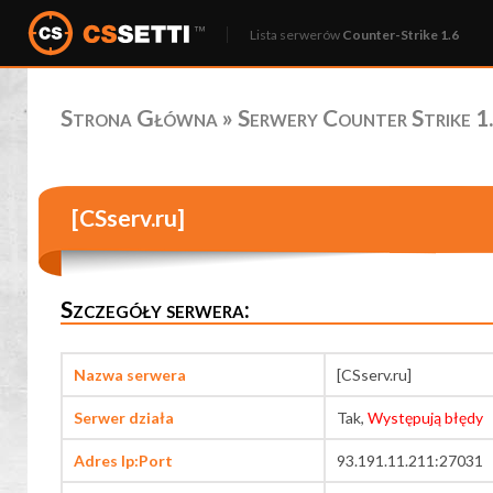
Lista serwerów
Counter-Strike 1.6
Strona Główna
»
Serwery Counter Strike 1.
[CSserv.ru]
Szczegóły serwera:
Nazwa serwera
[CSserv.ru]
Serwer działa
Tak,
Występują błędy
Adres Ip:Port
93.191.11.211:27031