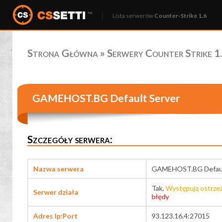
Lista serwerów
Counter-Strike 1.6
Strona Główna
»
Serwery Counter Strike 1.
GAMEHOST.BG Default Server
Szczegóły serwera:
Nazwa serwera
GAMEHOST.BG Defaul
Tak,
Występują ostrze
Serwer działa
błędy
Adres Ip:Port
93.123.16.4:27015