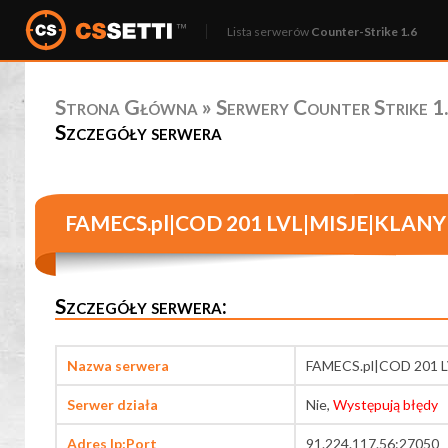
Lista serwerów
Counter-Strike 1.6
Strona Główna
»
Serwery Counter Strike 1.
Szczegóły serwera
FAMECS.pl|COD 201 LVL|MISJE|KLANY|
Szczegóły serwera:
Nazwa serwera
FAMECS.pl|COD 201 
Serwer działa
Nie,
Występują błędy
Adres Ip:Port
91.224.117.56:27050