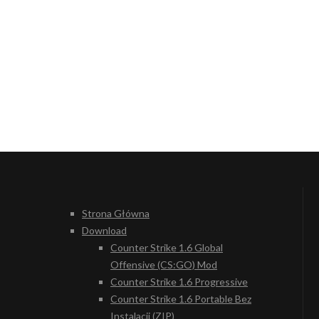
Strona Główna
Download
Counter Strike 1.6 Global
Offensive (CS:GO) Mod
Counter Strike 1.6 Progressive
Counter Strike 1.6 Portable Bez
Instalacji (ZIP)