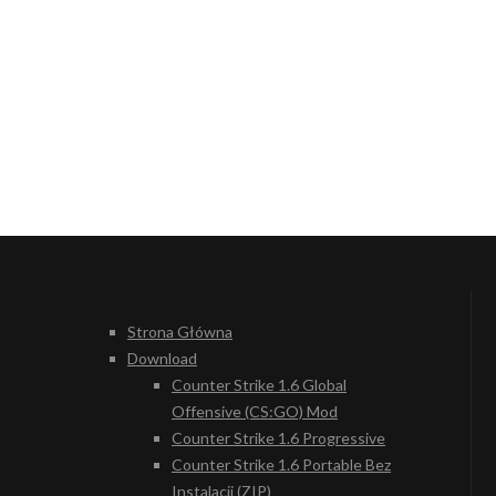
Strona Główna
Download
Counter Strike 1.6 Global
Offensive (CS:GO) Mod
Counter Strike 1.6 Progressive
Counter Strike 1.6 Portable Bez
Instalacji (ZIP)