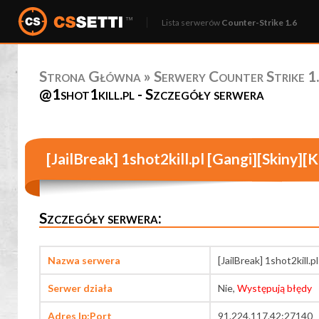
Lista serwerów
Counter-Strike 1.6
Strona Główna
»
Serwery Counter Strike 1.
@1shot1kill.pl - Szczegóły serwera
[JailBreak] 1shot2kill.pl [Gangi][Skiny][
Szczegóły serwera:
Nazwa serwera
[JailBreak] 1shot2kill.p
Serwer działa
Nie,
Występują błędy
Adres Ip:Port
91.224.117.42:27140