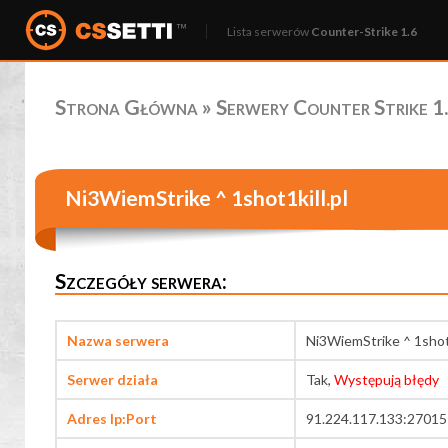
Lista serwerów
Counter-Strike 1.6
Strona Główna
»
Serwery Counter Strike 1.
Ni3WiemStrike ^ 1shot1kill.pl
Szczegóły serwera:
Nazwa serwera
Ni3WiemStrike ^ 1shot1
Serwer działa
Tak,
Występują błędy
Adres Ip:Port
91.224.117.133:27015