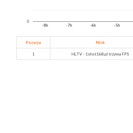
0
-8h
-7h
-6h
-5h
Pozycja
Nick
1
HLTV - 1shot1kill.pl trzyma FPS