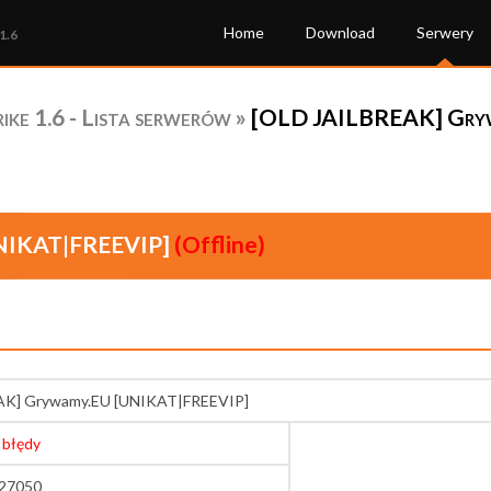
Home
Download
Serwery
1.6
ke 1.6 - Lista serwerów
»
[OLD JAILBREAK] Gry
NIKAT|FREEVIP]
(Offline)
AK] Grywamy.EU [UNIKAT|FREEVIP]
 błędy
:27050