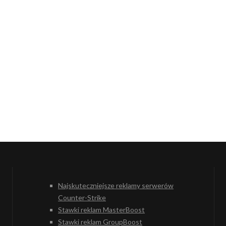
Najskuteczniejsze reklamy serwerów
Counter-Strike
Stawki reklam MasterBoost
Stawki reklam GroupBoost