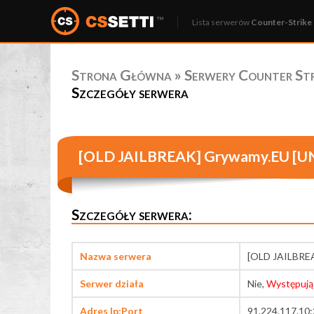
Lista serwerów
Counter-Strike 
Strona Główna
»
Serwery Counter Stri
Szczegóły serwera
[OLD JAILBREAK] Grywamy.EU [U
Szczegóły serwera:
Nazwa serwera
[OLD JAILBRE
Serwer działa
Nie,
Występują
Adres Ip:Port
91.224.117.10