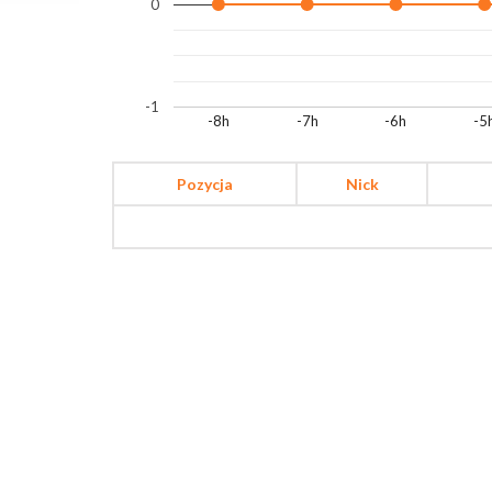
0
-1
-8h
-7h
-6h
-5
Pozycja
Nick