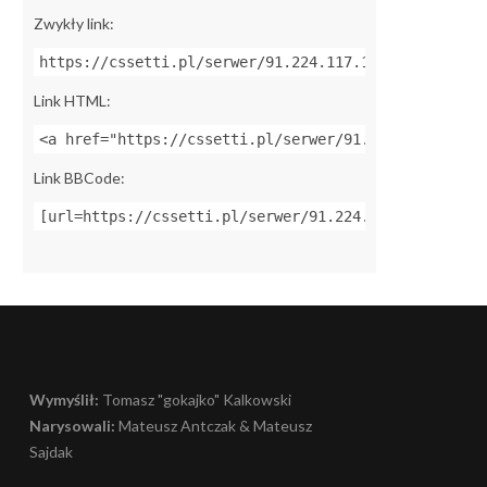
Zwykły link:
https://cssetti.pl/serwer/91.224.117.10:27050
Link HTML:
<a href="https://cssetti.pl/serwer/91.224.117.10:27
Link BBCode:
[url=https://cssetti.pl/serwer/91.224.117.10:27050]
Wymyślił:
Tomasz "gokajko" Kalkowski
Narysowali:
Mateusz Antczak & Mateusz
Sajdak