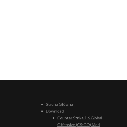
Strona Główna
Download
Counter Strike 1.6 Global
Offensive (CS:GO) Mod