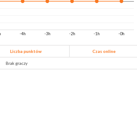
h
-4h
-3h
-2h
-1h
-0h
Liczba punktów
Czas online
Brak graczy