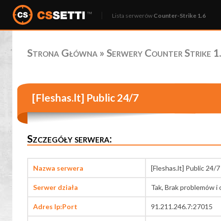
Lista serwerów
Counter-Strike 1.6
Strona Główna
»
Serwery Counter Strike 1.
[Fleshas.lt] Public 24/7
Szczegóły serwera:
Nazwa serwera
[Fleshas.lt] Public 24/7
Serwer działa
Tak, Brak problemów i 
Adres Ip:Port
91.211.246.7:27015