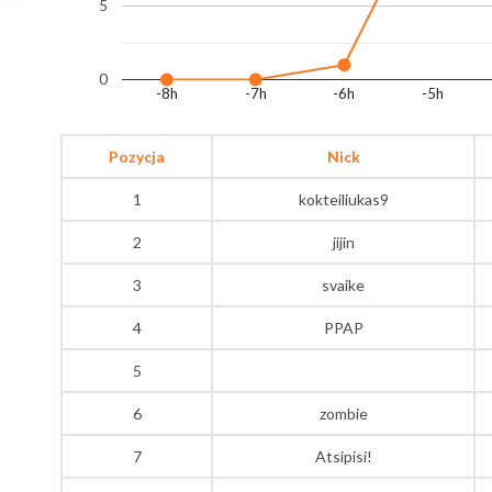
5
0
-8h
-7h
-6h
-5h
Pozycja
Nick
1
kokteiliukas9
2
jijin
3
svaike
4
PPAP
5
6
zombie
7
Atsipisi!