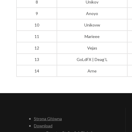
8
Unikov
9
Anoyo
10
Unikovw
11
Marieee
12
Vejas
13
GoLdFX | Deag`L
14
Arne
Strona Główna
Download