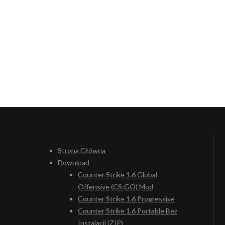
Strona Główna
Download
Counter Strike 1.6 Global
Offensive (CS:GO) Mod
Counter Strike 1.6 Progressive
Counter Strike 1.6 Portable Bez
Instalacji (ZIP)