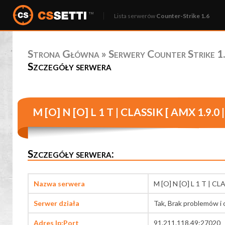
Lista serwerów
Counter-Strike 1.6
Strona Główna
»
Serwery Counter Strike 1.
Szczegóły serwera
M [O] N [O] L 1 T | CLASSIK [ AMX 1.9.0 
Szczegóły serwera:
Nazwa serwera
M [O] N [O] L 1 T | CL
Serwer działa
Tak, Brak problemów i 
Adres Ip:Port
91.211.118.49:27020