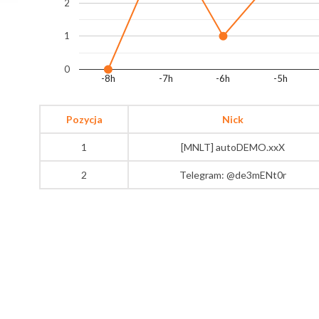
2
1
0
-8h
-7h
-6h
-5h
Pozycja
Nick
1
[MNLT] autoDEMO.xxX
2
Telegram: @de3mENt0r