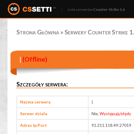
Lista serwerów
Counter-Strike 1.6
Strona Główna
»
Serwery Counter Strike 1.
|
(Offline)
Szczegóły serwera:
Nazwa serwera
|
Serwer działa
Nie,
Występują błędy
Adres Ip:Port
91.211.118.49:27019