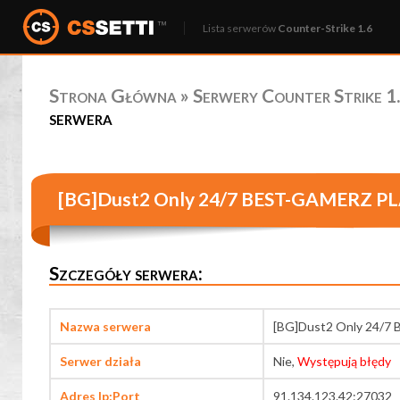
Lista serwerów
Counter-Strike 1.6
Strona Główna
»
Serwery Counter Strike 1.
serwera
[BG]Dust2 Only 24/7 BEST-GAMERZ PL
Szczegóły serwera:
Nazwa serwera
[BG]Dust2 Only 24/7
Serwer działa
Nie,
Występują błędy
Adres Ip:Port
91.134.123.42:27032