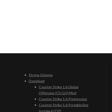
Strona Główna
Download
Counter Strike 1.6 Global
Offensive (CS:GO) Mod
Counter Strike 1.6 Progressive
Counter Strike 1.6 Portable Bez
Instalacji (ZIP)