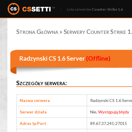
Lista serwerów
Counter-Strike 1.6
Strona Główna
»
Serwery Counter Strike 1.
Radzynski CS 1.6 Server
(Offline)
Szczegóły serwera:
Nazwa serwera
Radzynski CS 1.6 Serv
Serwer działa
Nie,
Występują błędy
Adres Ip:Port
89.67.37.241:27015