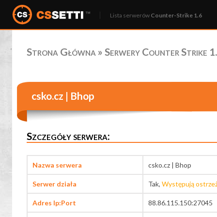
Lista serwerów
Counter-Strike 1.6
Strona Główna
»
Serwery Counter Strike 1.
csko.cz | Bhop
Szczegóły serwera:
Nazwa serwera
csko.cz | Bhop
Serwer działa
Tak,
Występują ostrze
Adres Ip:Port
88.86.115.150:27045