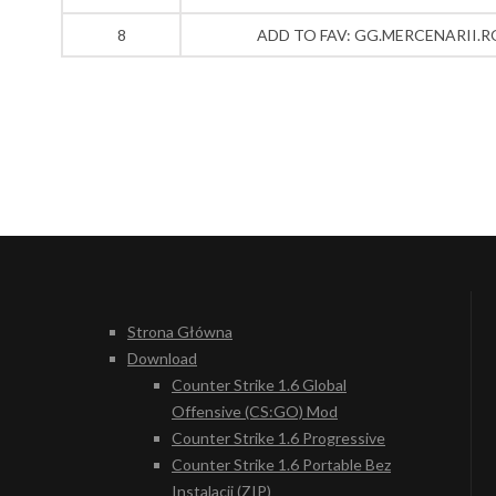
8
ADD TO FAV: GG.MERCENARII.R
Strona Główna
Download
Counter Strike 1.6 Global
Offensive (CS:GO) Mod
Counter Strike 1.6 Progressive
Counter Strike 1.6 Portable Bez
Instalacji (ZIP)