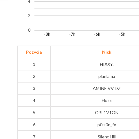
4
2
0
-8h
-7h
-6h
-5h
Pozycja
Nick
1
HIXXY.
2
planlama
3
AMINE VV DZ
4
Fluxx
5
OBL1V1ON
6
p0is0n_fx
7
Silent Hill