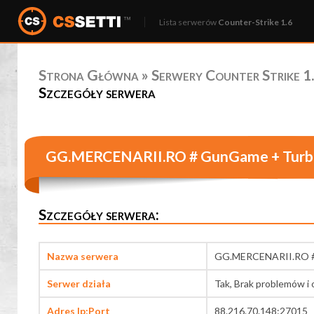
Lista serwerów
Counter-Strike 1.6
Strona Główna
»
Serwery Counter Strike 1.
Szczegóły serwera
GG.MERCENARII.RO # GunGame + Turb
Szczegóły serwera:
Nazwa serwera
GG.MERCENARII.RO #
Serwer działa
Tak, Brak problemów i 
Adres Ip:Port
88.216.70.148:27015