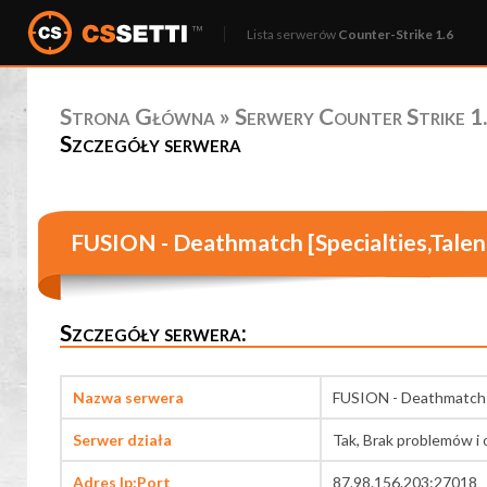
Lista serwerów
Counter-Strike 1.6
Strona Główna
»
Serwery Counter Strike 1.
Szczegóły serwera
FUSION - Deathmatch [Specialties,Talen
Szczegóły serwera:
Nazwa serwera
FUSION - Deathmatch [
Serwer działa
Tak, Brak problemów i 
Adres Ip:Port
87.98.156.203:27018