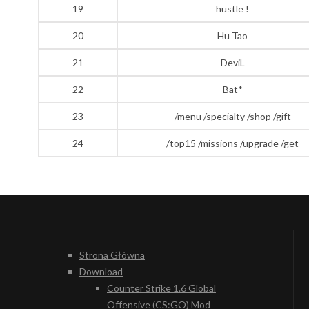
19
hustle !
20
Hu Tao
21
DeviL
22
Bat*
23
/menu /specialty /shop /gift
24
/top15 /missions /upgrade /get
Strona Główna
Download
Counter Strike 1.6 Global
Offensive (CS:GO) Mod