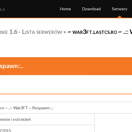
Home
Download
Serwery
1.6
ke 1.6 - Lista serwerów
»
~ war3ft.lastcs.ro ~ ..:
spawn::..
.ro ~ ..:: War3FT ~ Respawn::..
lemów i ostrzeżeń
:27015