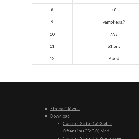
8
+8
9
vampiress.?
10
????
11
S1lent
12
Abed
Strona Główna
Download
Counter Strike 1.6 Global
Offensive (CS:GO) Mod
Counter Strike 1.6 Progressive