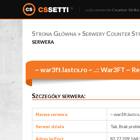
Lista serwerów
Counter-Strike 
Strona Główna
»
Serwery Counter Stri
serwera
~ war3ft.lastcs.ro ~ ..:: War3FT ~ Re
Szczegóły serwera:
Nazwa serwera
~ war3ft.lastcs
Serwer działa
Tak, Brak prob
Adres Ip:Port
82.77.209.164