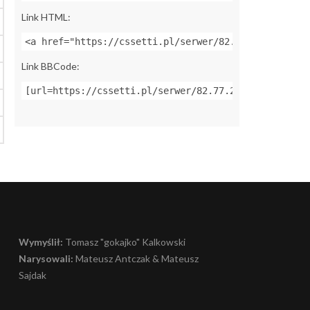
Link HTML:
<a href="https://cssetti.pl/serwer/82.77.209.164:27
Link BBCode:
[url=https://cssetti.pl/serwer/82.77.209.164:27015]
Wymyślił:
Tomasz "gokajko" Kalkowski
Narysowali:
Mateusz Antczak & Mateusz
Sajdak