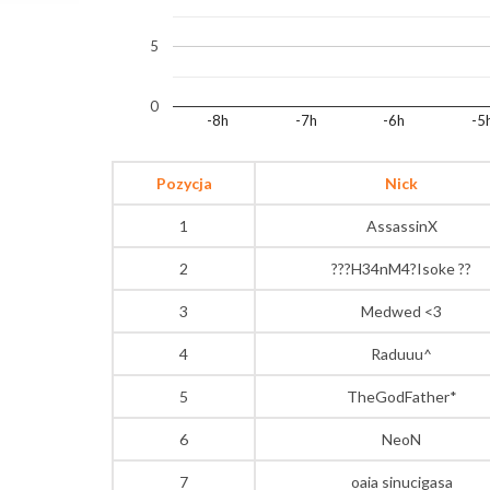
5
0
-8h
-7h
-6h
-5
Pozycja
Nick
1
AssassinX
2
???H34nM4?Isoke ??
3
Medwed <3
4
Raduuu^
5
TheGodFather*
6
NeoN
7
oaia sinucigasa