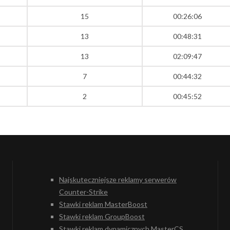
15
00:26:06
13
00:48:31
13
02:09:47
7
00:44:32
2
00:45:52
Najskuteczniejsze reklamy serwerów
Counter-Strike
Stawki reklam MasterBoost
Stawki reklam GroupBoost
Stawki reklam dynamicznych MasterCS