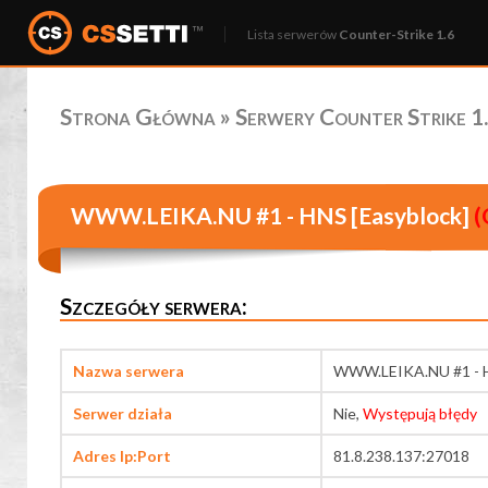
Lista serwerów
Counter-Strike 1.6
Strona Główna
»
Serwery Counter Strike 1.
WWW.LEIKA.NU #1 - HNS [Easyblock]
(
Szczegóły serwera:
Nazwa serwera
WWW.LEIKA.NU #1 - H
Serwer działa
Nie,
Występują błędy
Adres Ip:Port
81.8.238.137:27018