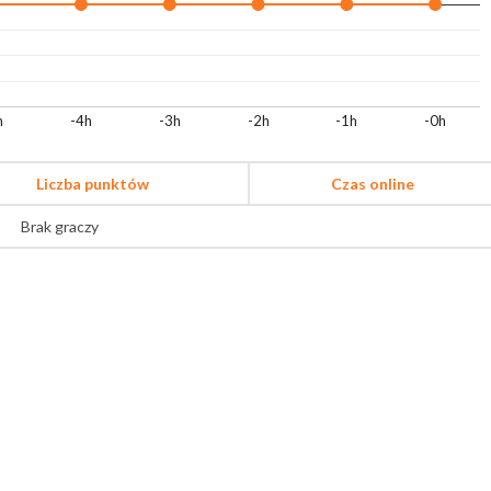
h
-4h
-3h
-2h
-1h
-0h
Liczba punktów
Czas online
Brak graczy