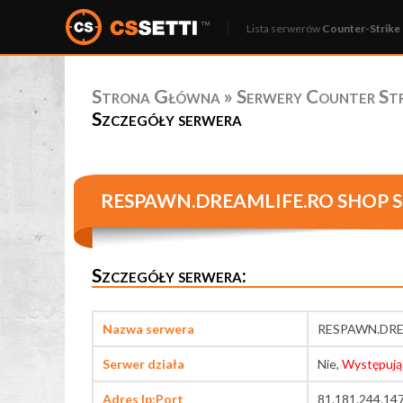
Lista serwerów
Counter-Strike 
Strona Główna
»
Serwery Counter Stri
Szczegóły serwera
RESPAWN.DREAMLIFE.RO SHOP S
Szczegóły serwera:
Nazwa serwera
RESPAWN.DRE
Serwer działa
Nie,
Występują
Adres Ip:Port
81.181.244.14