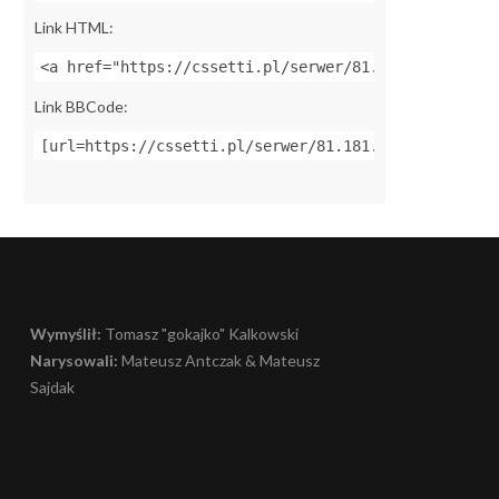
Link HTML:
<a href="https://cssetti.pl/serwer/81.181.244.147:2
Link BBCode:
[url=https://cssetti.pl/serwer/81.181.244.147:27015
Wymyślił:
Tomasz "gokajko" Kalkowski
Narysowali:
Mateusz Antczak & Mateusz
Sajdak