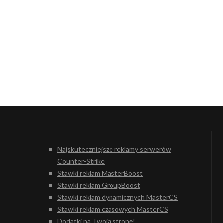
Najskuteczniejsze reklamy serwerów
Counter-Strike
Stawki reklam MasterBoost
Stawki reklam GroupBoost
Stawki reklam dynamicznych MasterCS
Stawki reklam czasowych MasterCS
Dodatki na Twoją stronę!