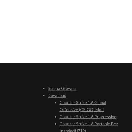
Strona Główna
Download
Counter Strike 1.6 Global
Offensive (CS:GO) Mod
Counter Strike 1.6 Progressive
Counter Strike 1.6 Portable Bez
Instalacji (ZIP)