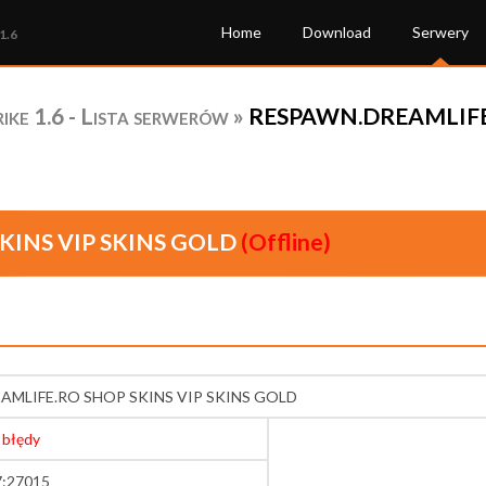
Home
Download
Serwery
1.6
ke 1.6 - Lista serwerów
»
RESPAWN.DREAMLIFE.
KINS VIP SKINS GOLD
(Offline)
AMLIFE.RO SHOP SKINS VIP SKINS GOLD
 błędy
7:27015