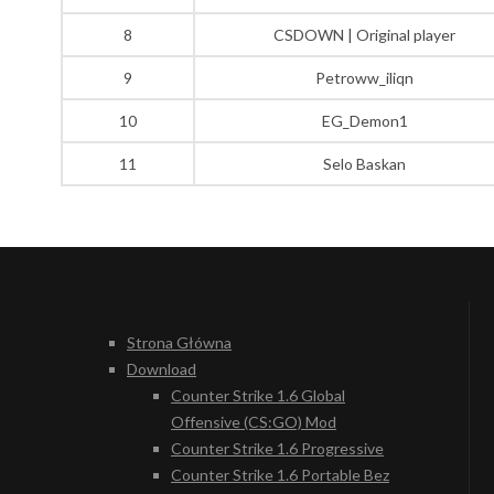
8
CSDOWN | Original player
9
Petroww_iliqn
10
EG_Demon1
11
Selo Baskan
Strona Główna
Download
Counter Strike 1.6 Global
Offensive (CS:GO) Mod
Counter Strike 1.6 Progressive
Counter Strike 1.6 Portable Bez