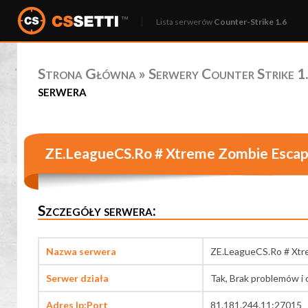
Lista serwerów
Counter-Strike 1.6
Strona Główna
»
Serwery Counter Strike 1.
serwera
ZE.LeagueCS.Ro # Xtreme Zombie Escap
Szczegóły serwera:
Nazwa serwera
ZE.LeagueCS.Ro # Xtr
Serwer działa
Tak, Brak problemów i 
Adres Ip:Port
81.181.244.11:27015