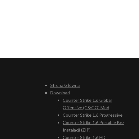
Strona Główna
Download
Counter Strike 1.6 Global
Offensive (CS:GO) Mod
Counter Strike 1.6 Progressive
Counter Strike 1.6 Portable Bez
Instalacji (ZIP)
Counter Strike 1.6 HD