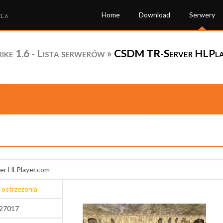
Home
Download
Serwery
1.6
ke 1.6 - Lista serwerów
»
CSDM TR-Server HLPlay
r HLPlayer.com
 ostrzeżenia
:27017