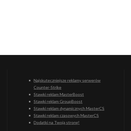
Najskuteczniejsze reklamy serwerów
Counter-Strike
Stawki reklam MasterBoost
Stawki reklam GroupBoost
Stawki reklam dynamicznych MasterCS
Stawki reklam czasowych MasterCS
Dodatki na Twoją stronę!