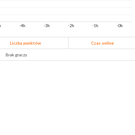
h
-4h
-3h
-2h
-1h
-0h
Liczba punktów
Czas online
Brak graczy