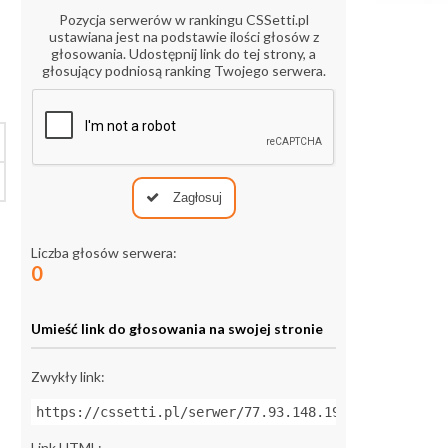
Pozycja serwerów w rankingu CSSetti.pl
ustawiana jest na podstawie ilości głosów z
głosowania. Udostępnij link do tej strony, a
głosujący podniosą ranking Twojego serwera.
Zagłosuj
Liczba głosów serwera:
0
Umieść link do głosowania na swojej stronie
Zwykły link:
https://cssetti.pl/serwer/77.93.148.191:27017
Link HTML: