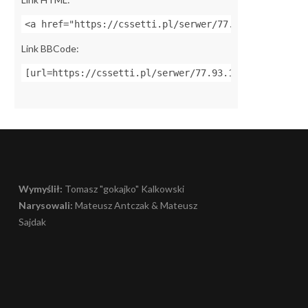
<a href="https://cssetti.pl/serwer/77.93.148.191:27
Link BBCode:
[url=https://cssetti.pl/serwer/77.93.148.191:27017]
Wymyślił:
Tomasz "gokajko" Kalkowski
Narysowali:
Mateusz Antczak & Mateusz
Sajdak