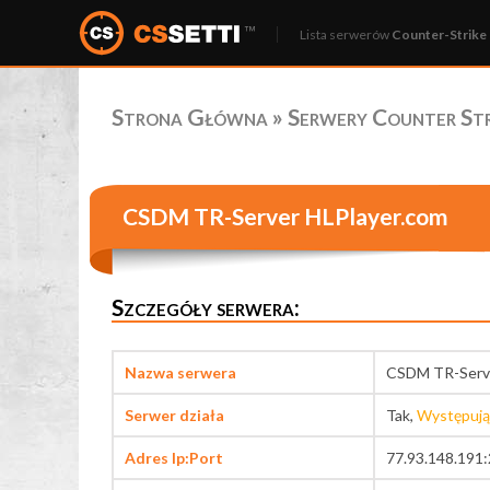
Lista serwerów
Counter-Strike 
Strona Główna
»
Serwery Counter Stri
CSDM TR-Server HLPlayer.com
Szczegóły serwera:
Nazwa serwera
CSDM TR-Serve
Serwer działa
Tak,
Występują
Adres Ip:Port
77.93.148.191