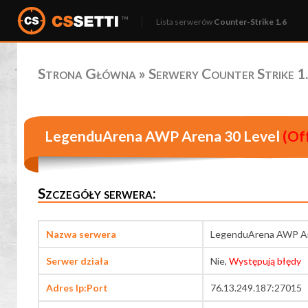
Lista serwerów
Counter-Strike 1.6
Strona Główna
»
Serwery Counter Strike 1.
LegenduArena AWP Arena 30 Level
(Off
Szczegóły serwera:
Nazwa serwera
LegenduArena AWP Ar
Serwer działa
Nie,
Występują błędy
Adres Ip:Port
76.13.249.187:27015