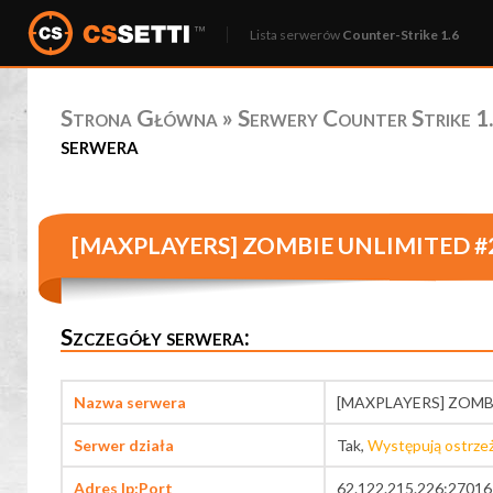
Lista serwerów
Counter-Strike 1.6
Strona Główna
»
Serwery Counter Strike 1.
serwera
[MAXPLAYERS] ZOMBIE UNLIMITED #
Szczegóły serwera:
Nazwa serwera
[MAXPLAYERS] ZOMB
Serwer działa
Tak,
Występują ostrze
Adres Ip:Port
62.122.215.226:27016