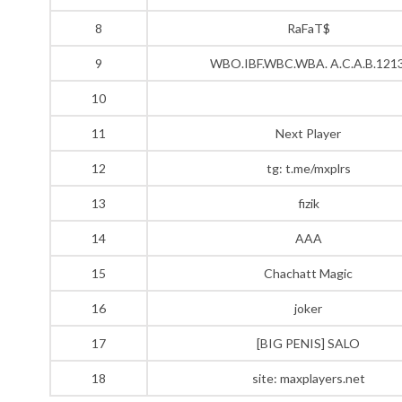
8
RaFaT$
9
WBO.IBF.WBC.WBA. A.C.A.B.1213
10
11
Next Player
12
tg: t.me/mxplrs
13
fizik
14
AAA
15
Chachatt Magic
16
joker
17
[BIG PENIS] SALO
18
site: maxplayers.net