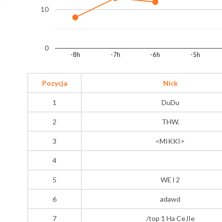
10
0
-8h
-7h
-6h
-5h
Pozycja
Nick
1
DuDu
2
THW.
3
<MIKKI>
4
5
WE l 2
6
adawd
7
/top 1 Ha CeJIe