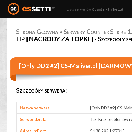
Lista serwerów
Counter-Strike 1.6
Strona Główna
»
Serwery Counter Strike 1.
HP][NAGRODY ZA TOPKE] - Szczegóły se
[Only DD2 #2] CS-Maliver.pl [DARMO
Szczegóły serwera:
Nazwa serwera
[Only DD2 #2] CS-Ma
Serwer działa
Tak, Brak problemów i 
Adres Ip:Port
54.38.202.1:27015