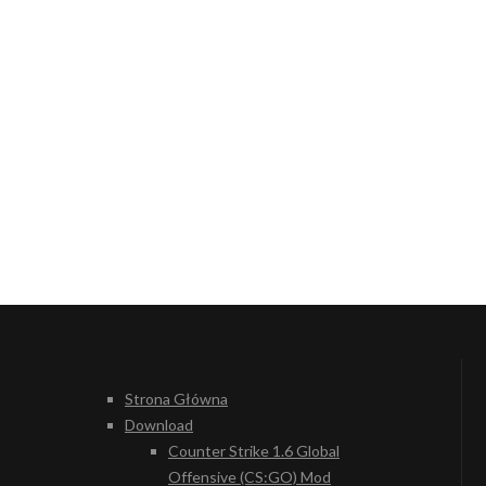
Strona Główna
Download
Counter Strike 1.6 Global
Offensive (CS:GO) Mod