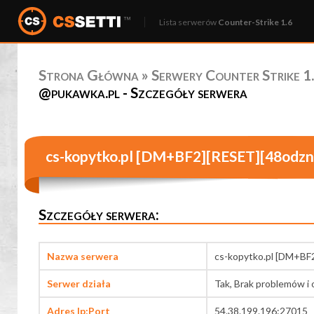
Lista serwerów
Counter-Strike 1.6
Strona Główna
»
Serwery Counter Strike 1.
@pukawka.pl - Szczegóły serwera
cs-kopytko.pl [DM+BF2][RESET][48odzn
Szczegóły serwera:
Nazwa serwera
cs-kopytko.pl [DM+BF
Serwer działa
Tak, Brak problemów i 
Adres Ip:Port
54.38.199.196:27015