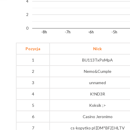
4
2
0
-8h
-7h
-6h
-5h
Pozycja
Nick
1
BU113TxPoMpA
2
Nemo&Cumple
3
unnamed
4
K!ND3R
5
Koksik ;>
6
Casino Jeronimo
7
cs-kopytko pl [DM*BF2] HLTV