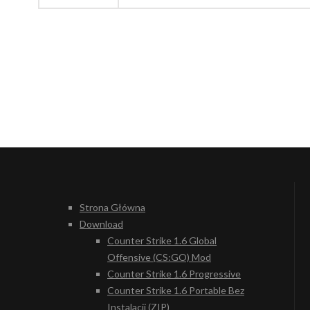
Strona Główna
Download
Counter Strike 1.6 Global
Offensive (CS:GO) Mod
Counter Strike 1.6 Progressive
Counter Strike 1.6 Portable Bez
Instalacji (ZIP)