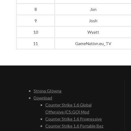
8
Jon
9
Josh
10
Wyatt
11
GameNation.eu_TV
Strona Główna
Download
Counter Strike 1.6 Global
Offensive (CS:GO) Mod
Counter Strike 1.6 Progressive
Counter Strike 1.6 Portable Bez