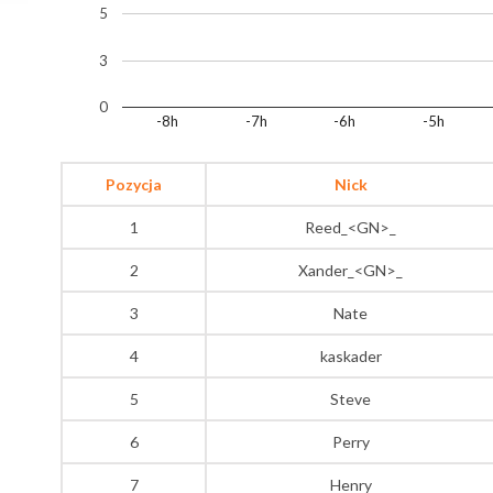
5
3
0
-8h
-7h
-6h
-5h
Pozycja
Nick
1
Reed_<GN>_
2
Xander_<GN>_
3
Nate
4
kaskader
5
Steve
6
Perry
7
Henry