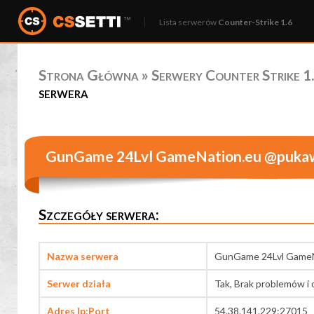
Lista serwerów
Counter-Strike 1.6
Strona Główna
»
Serwery Counter Strike 1.
serwera
GunGame 24Lvl GameNation.eu @pukaw
Szczegóły serwera:
Nazwa serwera
GunGame 24Lvl GameN
Serwer działa
Tak, Brak problemów i 
Adres Ip:Port
54.38.141.229:27015