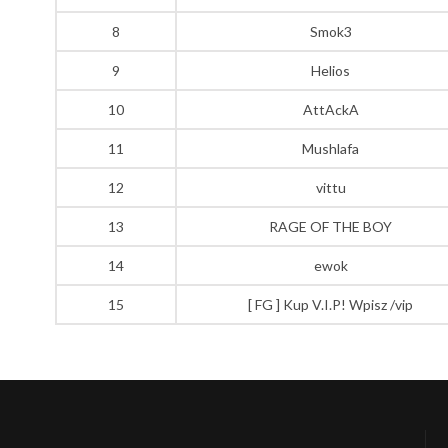
8
Smok3
9
Helios
10
AttAckA
11
Mushlafa
12
vittu
13
RAGE OF THE BOY
14
ewok
15
[ FG ] Kup V.I.P! Wpisz /vip