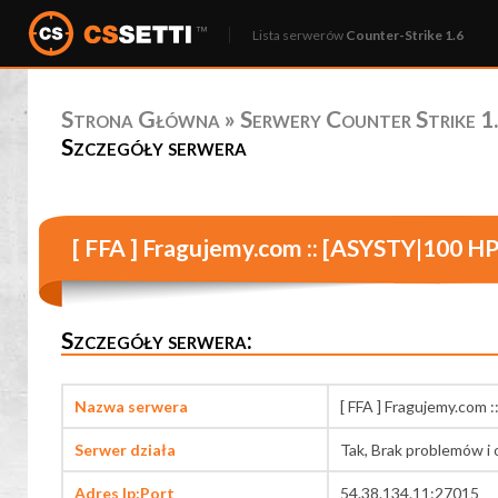
Lista serwerów
Counter-Strike 1.6
Strona Główna
»
Serwery Counter Strike 1.
Szczegóły serwera
[ FFA ] Fragujemy.com :: [ASYSTY|100 
Szczegóły serwera:
Nazwa serwera
[ FFA ] Fragujemy.com
Serwer działa
Tak, Brak problemów i 
Adres Ip:Port
54.38.134.11:27015