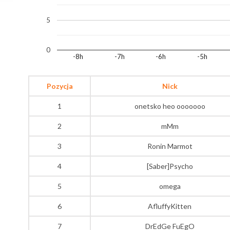
5
0
-8h
-7h
-6h
-5h
Pozycja
Nick
1
onetsko heo ooooooo
2
mMm
3
Ronin Marmot
4
[Saber]Psycho
5
omega
6
AfluffyKitten
7
DrEdGe FuEgO