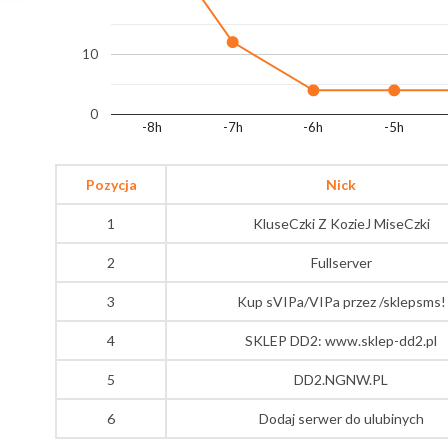
10
0
-8h
-7h
-6h
-5h
Pozycja
Nick
1
KluseCzki Z KozieJ MiseCzki
2
Fullserver
3
Kup sVIPa/VIPa przez /sklepsms!
4
SKLEP DD2: www.sklep-dd2.pl
5
DD2.NGNW.PL
6
Dodaj serwer do ulubinych