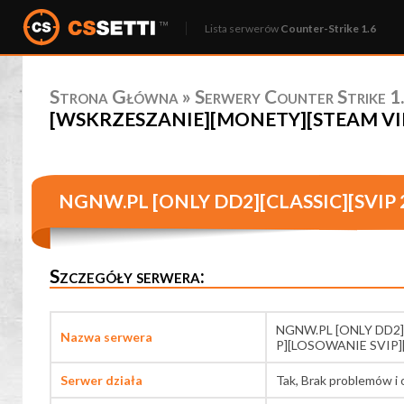
Lista serwerów
Counter-Strike 1.6
Strona Główna
»
Serwery Counter Strike 1.
[WSKRZESZANIE][MONETY][STEAM VIP][
NGNW.PL [ONLY DD2][CLASSIC][SVIP
Szczegóły serwera:
NGNW.PL [ONLY DD2]
Nazwa serwera
P][LOSOWANIE SVIP]
Serwer działa
Tak, Brak problemów i 