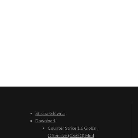
Strona Główna
Download
Counter Strike 1.6 Global
Offensive (CS:GO) Mod