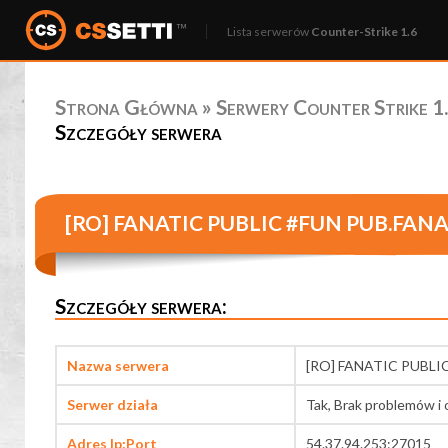
Lista serwerów
Counter-Strike 1.6
Strona Główna
»
Serwery Counter Strike 1.
Szczegóły serwera
[RO] FANATIC PUBLIC #FUN PUB.FAN
Szczegóły serwera:
Nazwa serwera
[RO] FANATIC PUBLI
Serwer działa
Tak, Brak problemów i 
Adres Ip:Port
54.37.94.253:27015