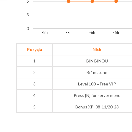
5
3
0
-8h
-7h
-6h
-5h
Pozycja
Nick
1
BIN BINOU
2
Br1mstone
3
Level 100 = Free VIP
4
Press [N] for server menu
5
Bonus XP: 08-11/20-23