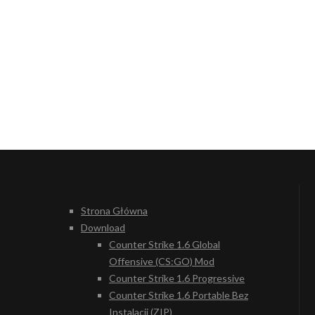
Strona Główna
Download
Counter Strike 1.6 Global
Offensive (CS:GO) Mod
Counter Strike 1.6 Progressive
Counter Strike 1.6 Portable Bez
Instalacji (ZIP)