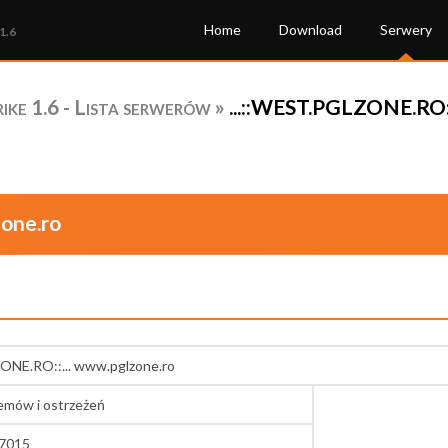
Home
Download
Serwery
1.6
ke 1.6 - Lista serwerów
»
...::WEST.PGLZONE.RO::
zone.ro
ONE.RO::... www.pglzone.ro
lemów i ostrzeżeń
27015