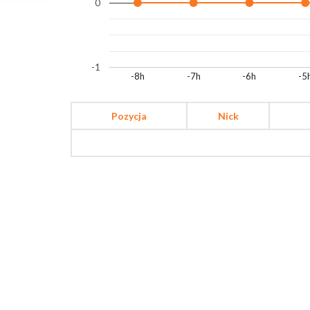
0
-1
-8h
-7h
-6h
-5
Pozycja
Nick