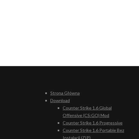
Strona Główna
Download
Counter Strike 1.6 Global
Offensive (CS:GO) Mod
Counter Strike 1.6 Progressive
Counter Strike 1.6 Portable Bez
Instalacji (ZIP)