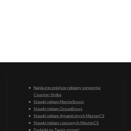
Najskuteczniejsze reklamy serwerów
Counter-Strike
Stawki reklam MasterBoost
Stawki reklam GroupBoost
Stawki reklam dynamicznych MasterCS
Stawki reklam czasowych MasterCS
Dodatki na Twoją stronę!