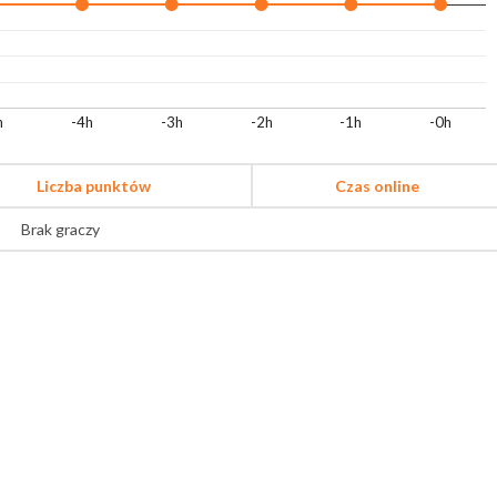
h
-4h
-3h
-2h
-1h
-0h
Liczba punktów
Czas online
Brak graczy