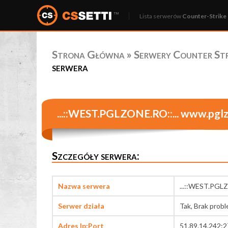
Lista serwerów
Counter-Strike 
Strona Główna
»
Serwery Counter Stri
serwera
...::WEST.PGLZONE.RO::... www.pgl
Szczegóły serwera:
Nazwa serwera
...::WEST.PGLZ
Serwer działa
Tak, Brak prob
Adres Ip:Port
51.89.14.242: