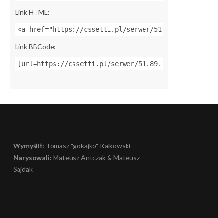
Link HTML:
<a href="https://cssetti.pl/serwer/51.89.14.242:270
Link BBCode:
[url=https://cssetti.pl/serwer/51.89.14.242:27015]Z
Wymyślił:
Tomasz "gokajko" Kalkowski
Narysowali:
Mateusz Antczak & Mateusz
Sajdak