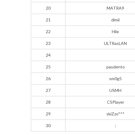
20
MATRA9
21
dimii
22
Hile
23
ULTRasLAN
24
25
paudento
26
sm0g5
27
USMH
28
CSPlayer
29
skiZzo***
30
: