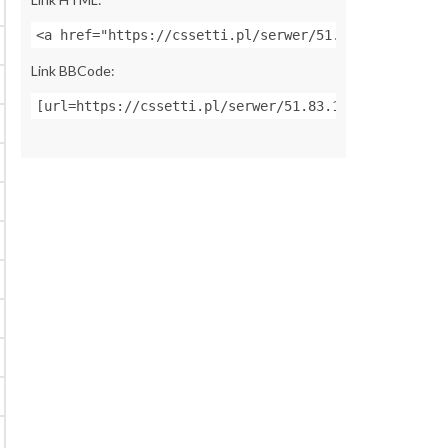
<a href="https://cssetti.pl/serwer/51.83.134.2:2701
Link BBCode:
[url=https://cssetti.pl/serwer/51.83.134.2:27015]Za