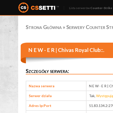
Lista serwerów
Counter-Strike 
Strona Główna
»
Serwery Counter Stri
N E W - E R | Chivas Royal Club::.
Szczegóły serwera:
Nazwa serwera
N E W - E R | C
Serwer działa
Tak,
Występują
Adres Ip:Port
51.83.134.2:2