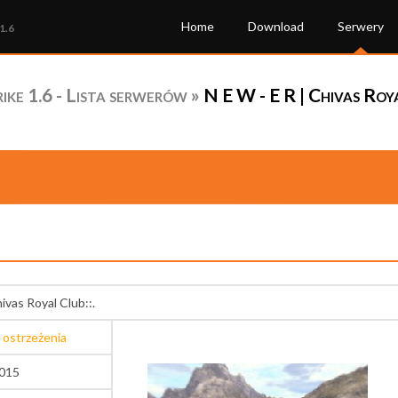
Home
Download
Serwery
1.6
ke 1.6 - Lista serwerów
»
N E W - E R | Chivas Roy
hivas Royal Club::.
 ostrzeżenia
7015