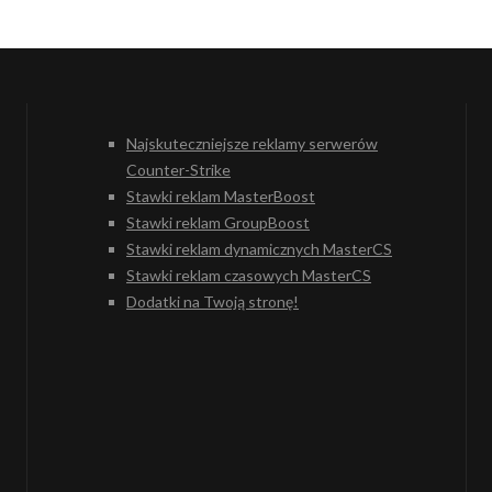
Najskuteczniejsze reklamy serwerów
Counter-Strike
Stawki reklam MasterBoost
Stawki reklam GroupBoost
Stawki reklam dynamicznych MasterCS
Stawki reklam czasowych MasterCS
Dodatki na Twoją stronę!