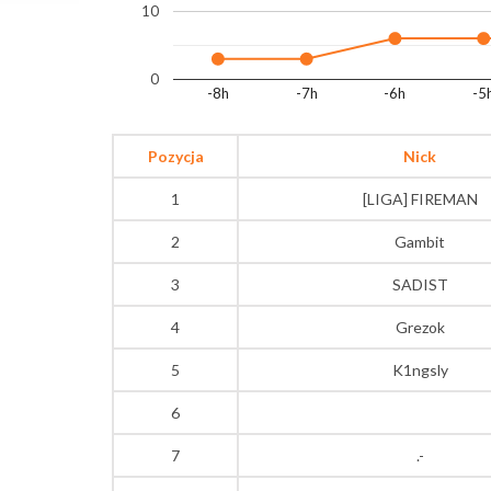
10
0
-8h
-7h
-6h
-5
Pozycja
Nick
1
[LIGA] FIREMAN
2
Gambit
3
SADIST
4
Grezok
5
K1ngsly
6
7
.-