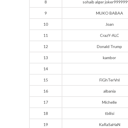
8
sohaib alger joker99999
9
MUKO BABAA
10
Joan
11
CrazY-ALC
12
Donald Trump
13
kambor
14
15
FiGhTerVnl
16
albania
17
Michelle
18
tbilisi
19
KaRaSaHaN