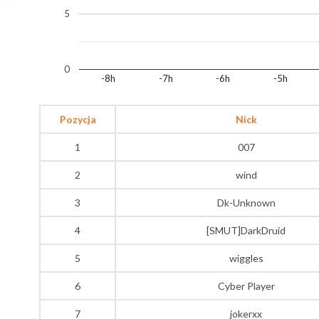
5
0
-8h
-7h
-6h
-5h
Pozycja
Nick
1
007
2
wind
3
Dk-Unknown
4
[SMUT]DarkDruid
5
wiggles
6
Cyber Player
7
jokerxx