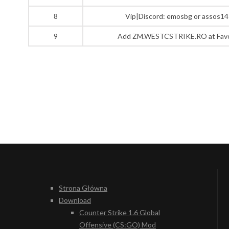
8
Vip|Discord: emosbg or assos14
9
Add ZM.WESTCSTRIKE.RO at Favo
Strona Główna
Download
Counter Strike 1.6 Global
Offensive (CS:GO) Mod