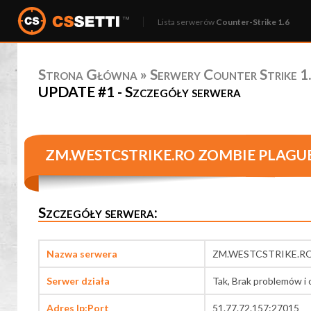
Lista serwerów
Counter-Strike 1.6
Strona Główna
»
Serwery Counter Strike 1.
UPDATE #1 - Szczegóły serwera
ZM.WESTCSTRIKE.RO ZOMBIE PLAGU
Szczegóły serwera:
Nazwa serwera
ZM.WESTCSTRIKE.R
Serwer działa
Tak, Brak problemów i 
Adres Ip:Port
51.77.72.157:27015