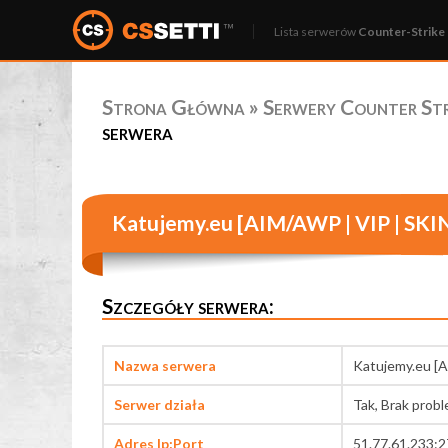
Lista serwerów
Counter-Strike 
Strona Główna
»
Serwery Counter Stri
serwera
Katujemy.eu [AIM/AWP | VIP | SK
Szczegóły serwera:
Nazwa serwera
Katujemy.eu [
Serwer działa
Tak, Brak prob
Adres Ip:Port
51.77.61.233: