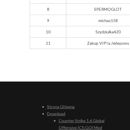
8
SPERMOGLOT
9
michas158
10
Szydziulka420
11
Zakup VIP\'a /sklepsms
Strona Główna
Download
Counter Strike 1.6 Global
Offensive (CS:GO) Mod