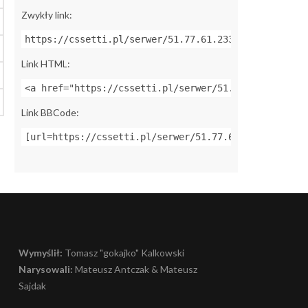
Zwykły link:
https://cssetti.pl/serwer/51.77.61.233:27015
Link HTML:
<a href="https://cssetti.pl/serwer/51.77.61.233:270
Link BBCode:
[url=https://cssetti.pl/serwer/51.77.61.233:27015]Z
Wymyślił:
Tomasz "gokajko" Kalkowski
Narysowali:
Mateusz Antczak & Mateusz
Sajdak