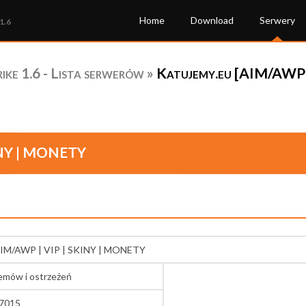
Home
Download
Serwery
1.6
ke 1.6 - Lista serwerów
»
Katujemy.eu [AIM/AWP 
INY | MONETY
AIM/AWP | VIP | SKINY | MONETY
lemów i ostrzeżeń
27015