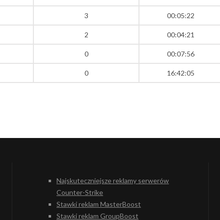
3
00:05:22
2
00:04:21
0
00:07:56
0
16:42:05
Najskuteczniejsze reklamy serwerów
Counter-Strike
Stawki reklam MasterBoost
Stawki reklam GroupBoost