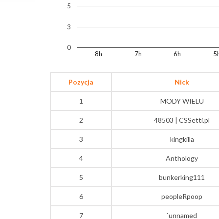
5
3
0
-8h
-7h
-6h
-5
Pozycja
Nick
1
MODY WIELU
2
48503 | CSSetti.pl
3
kingkilla
4
Anthology
5
bunkerking111
6
peopleRpoop
7
`unnamed