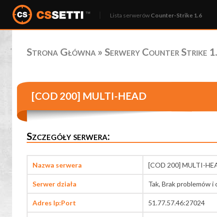
Lista serwerów
Counter-Strike 1.6
Strona Główna
»
Serwery Counter Strike 1.
[COD 200] MULTI-HEAD
Szczegóły serwera:
Nazwa serwera
[COD 200] MULTI-HE
Serwer działa
Tak, Brak problemów i 
Adres Ip:Port
51.77.57.46:27024