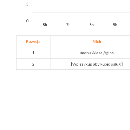
5
0
-8h
-7h
-6h
-5h
Pozycja
Nick
1
/menu /klasa /zglos
2
[Wpisz /kup aby kupic uslugi]