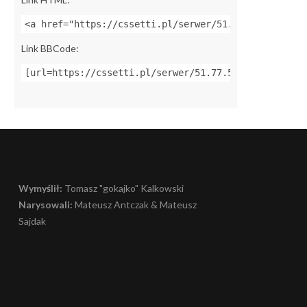
<a href="https://cssetti.pl/serwer/51.77.57.46:2701
Link BBCode:
[url=https://cssetti.pl/serwer/51.77.57.46:27018]Za
Wymyślił:
Tomasz "gokajko" Kalkowski
Narysowali:
Mateusz Antczak & Mateusz
Sajdak