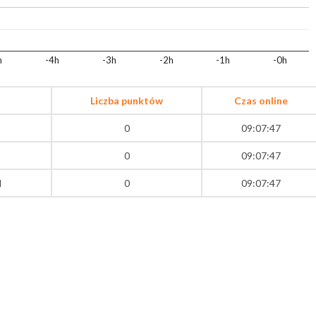
h
-4h
-3h
-2h
-1h
-0h
Liczba punktów
Czas online
0
09:07:47
0
09:07:47
l
0
09:07:47