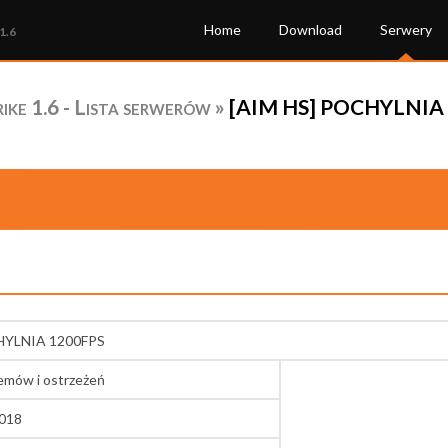
Home
Download
Serwery
1.6
ke 1.6 - Lista serwerów
»
[AIM HS] POCHYLNIA 1
HYLNIA 1200FPS
lemów i ostrzeżeń
7018