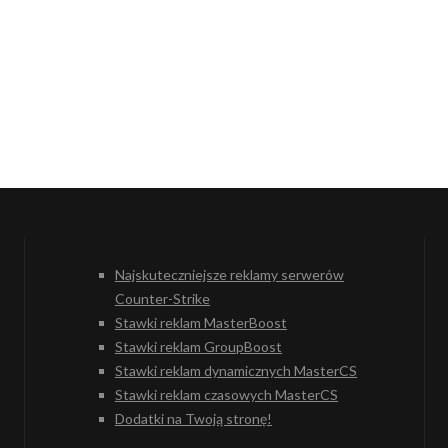
Najskuteczniejsze reklamy serwerów
Counter-Strike
Stawki reklam MasterBoost
Stawki reklam GroupBoost
Stawki reklam dynamicznych MasterCS
Stawki reklam czasowych MasterCS
Dodatki na Twoją stronę!