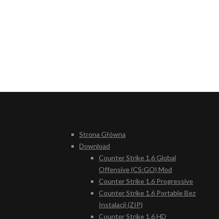
Strona Główna
Download
Counter Strike 1.6 Global
Offensive (CS:GO) Mod
Counter Strike 1.6 Progressive
Counter Strike 1.6 Portable Bez
Instalacji (ZIP)
Counter Strike 1.6 HD