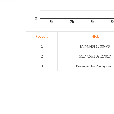
1
0
-8h
-7h
-6h
-5
Pozycja
Nick
1
[AIM/HS] 1200FPS
2
51.77.56.102:27019
3
Powered by Pochylnia.p