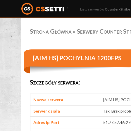
Lista serwerów
Counter-Strike 
Strona Główna
»
Serwery Counter Stri
[AIM HS] POCHYLNIA 1200FPS
Szczegóły serwera:
Nazwa serwera
[AIM HS] POC
Serwer działa
Tak, Brak prob
Adres Ip:Port
51.77.57.46:2