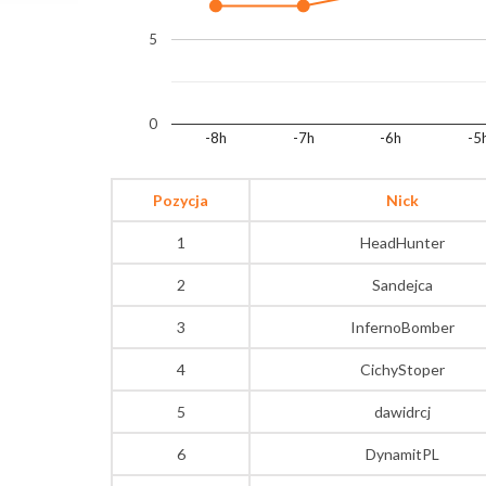
5
0
-8h
-7h
-6h
-5
Pozycja
Nick
1
HeadHunter
2
Sandejca
3
InfernoBomber
4
CichyStoper
5
dawidrcj
6
DynamitPL