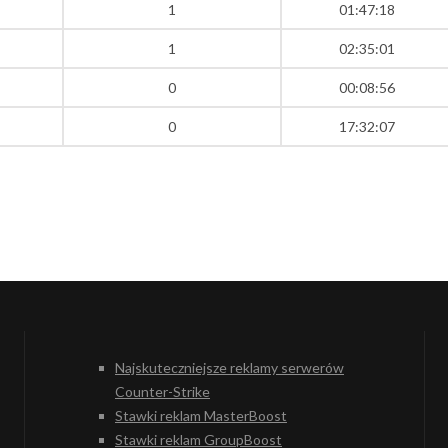
1
01:47:18
1
02:35:01
0
00:08:56
0
17:32:07
Najskuteczniejsze reklamy serwerów
Counter-Strike
Stawki reklam MasterBoost
Stawki reklam GroupBoost