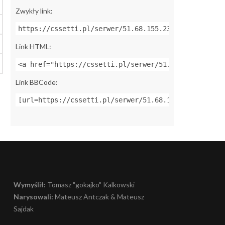
Zwykły link:
https://cssetti.pl/serwer/51.68.155.237:27030
Link HTML:
<a href="https://cssetti.pl/serwer/51.68.155.237:27
Link BBCode:
[url=https://cssetti.pl/serwer/51.68.155.237:27030]
Wymyślił:
Tomasz "gokajko" Kalkowski
Narysowali:
Mateusz Antczak & Mateusz
Sajdak