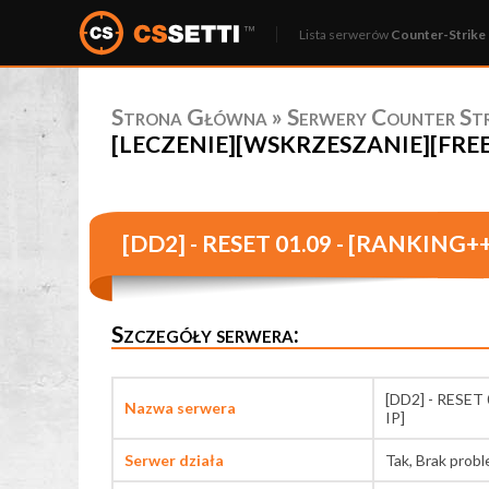
Lista serwerów
Counter-Strike 
Strona Główna
»
Serwery Counter Stri
[LECZENIE][WSKRZESZANIE][FREEVIP
[DD2] - RESET 01.09 - [RANKING
Szczegóły serwera:
[DD2] - RESE
Nazwa serwera
IP]
Serwer działa
Tak, Brak prob