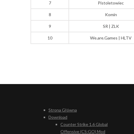
7
Pistoletowiec
8
Komin
9
SR | ZLK
10
We.are.Games | HLTV
Strona Główna
Download
Counter Strike 1.6 Global
Offensive (CS:GO) Mod