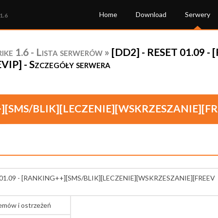
Home
Download
Serwery
1.6
ke 1.6 - Lista serwerów
»
[DD2] - RESET 01.09 
] - Szczegóły serwera
++][SMS/BLIK][LECZENIE][WSKRZESZANIE][FR
T 01.09 - [RANKING++][SMS/BLIK][LECZENIE][WSKRZESZANIE][FREEV
lemów i ostrzeżeń