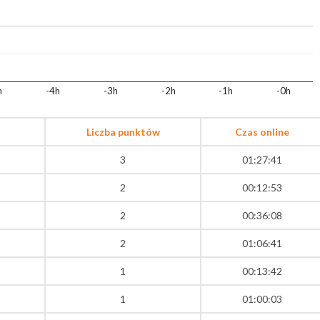
h
-4h
-3h
-2h
-1h
-0h
Liczba punktów
Czas online
3
01:27:41
2
00:12:53
2
00:36:08
2
01:06:41
1
00:13:42
1
01:00:03