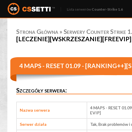
Lista serwerów
Counter-Strike 1.6
Strona Główna
»
Serwery Counter Strike 1.
[LECZENIE][WSKRZESZANIE][FREEVIP] - 
4 MAPS - RESET 01.09 - [RANKING++]
Szczegóły serwera:
4 MAPS - RESET 01.0
Nazwa serwera
EVIP]
Serwer działa
Tak, Brak problemów i 