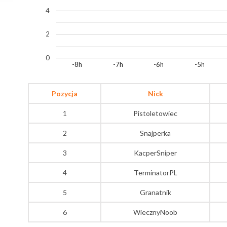
4
2
0
-8h
-7h
-6h
-5h
Pozycja
Nick
1
Pistoletowiec
2
Snajperka
3
KacperSniper
4
TerminatorPL
5
Granatnik
6
WiecznyNoob