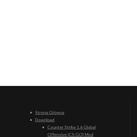
Strona Główna
Download
Counter Strike 1.6 Global
Offensive (CS:GO) Mod