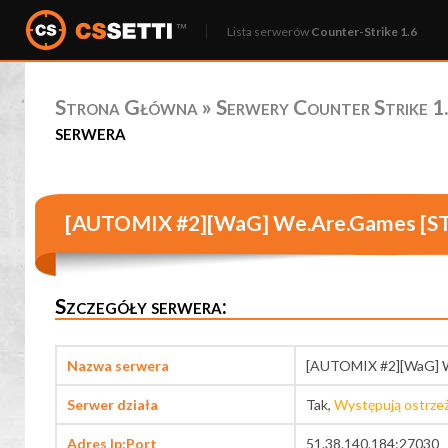
Lista serwerów
Counter-Strike 1.6
Strona Główna
»
Serwery Counter Strike 1.
serwera
[AUTOMIX #2][WaG] We.Are.Games [S
Szczegóły serwera:
Nazwa serwera
[AUTOMIX #2][WaG] 
Serwer działa
Tak,
Występują ostrze
Adres Ip:Port
51.38.140.184:27030