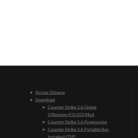
Strona Główna
Download
Counter Strike 1.6 Global
Offensive (CS:GO) Mod
Counter Strike 1.6 Progressive
Counter Strike 1.6 Portable Bez
Instalacji (ZIP)