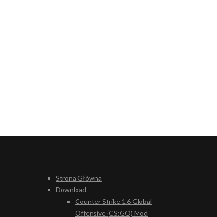
Strona Główna
Download
Counter Strike 1.6 Global
Offensive (CS:GO) Mod