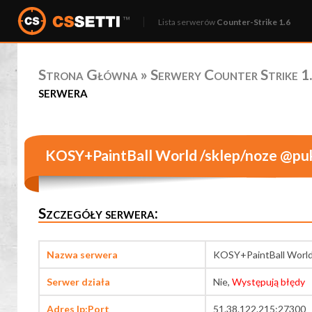
Lista serwerów
Counter-Strike 1.6
Strona Główna
»
Serwery Counter Strike 1.
serwera
KOSY+PaintBall World /sklep/noze @pu
Szczegóły serwera:
Nazwa serwera
KOSY+PaintBall World
Serwer działa
Nie,
Występują błędy
Adres Ip:Port
51.38.122.215:27300