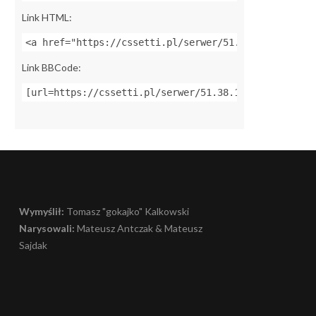
Link HTML:
<a href="https://cssetti.pl/serwer/51.38.122.215:27
Link BBCode:
[url=https://cssetti.pl/serwer/51.38.122.215:27030]
Wymyślił:
Tomasz "gokajko" Kalkowski
Narysowali:
Mateusz Antczak & Mateusz
Sajdak