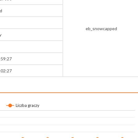
d
eb_snowcapped
y
:59:27
:02:27
Liczba graczy