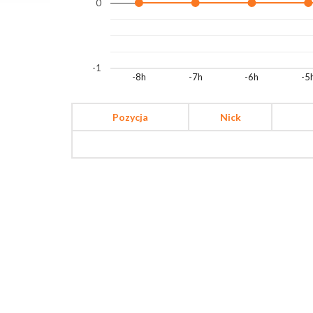
0
-1
-8h
-7h
-6h
-5
Pozycja
Nick