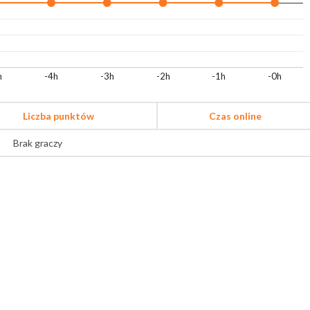
h
-4h
-3h
-2h
-1h
-0h
Liczba punktów
Czas online
Brak graczy