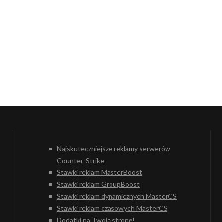
Najskuteczniejsze reklamy serwerów
Counter-Strike
Stawki reklam MasterBoost
Stawki reklam GroupBoost
Stawki reklam dynamicznych MasterCS
Stawki reklam czasowych MasterCS
Dodatki na Twoją stronę!