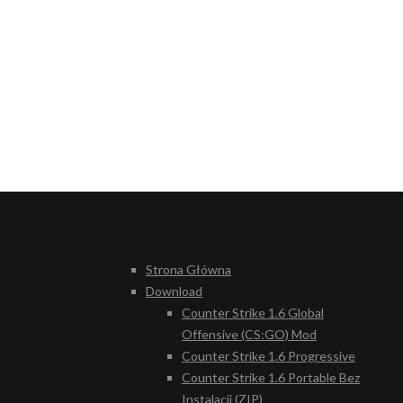
Strona Główna
Download
Counter Strike 1.6 Global
Offensive (CS:GO) Mod
Counter Strike 1.6 Progressive
Counter Strike 1.6 Portable Bez
Instalacji (ZIP)