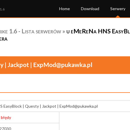
Home
Download
Serwery
1.6
ke 1.6 - Lista serwerów
»
u eMeReNa HNS EasyBloc
era
y | Jackpot | ExpMod@pukawka.pl
 EasyBlock | Questy | Jackpot | ExpMod@pukawka.pl
 błędy
:27030