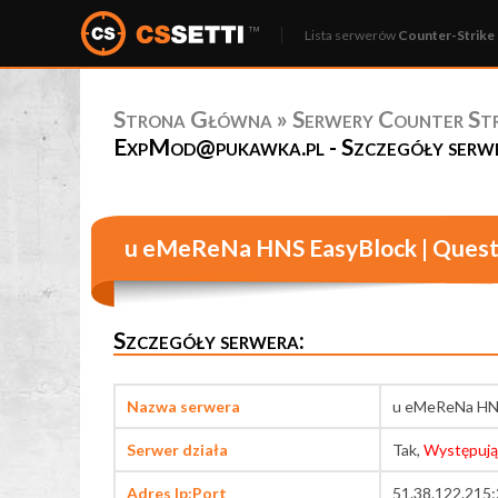
Lista serwerów
Counter-Strike 
Strona Główna
»
Serwery Counter Stri
ExpMod@pukawka.pl - Szczegóły serw
u eMeReNa HNS EasyBlock | Quest
Szczegóły serwera:
Nazwa serwera
u eMeReNa HNS
Serwer działa
Tak,
Występują
Adres Ip:Port
51.38.122.215