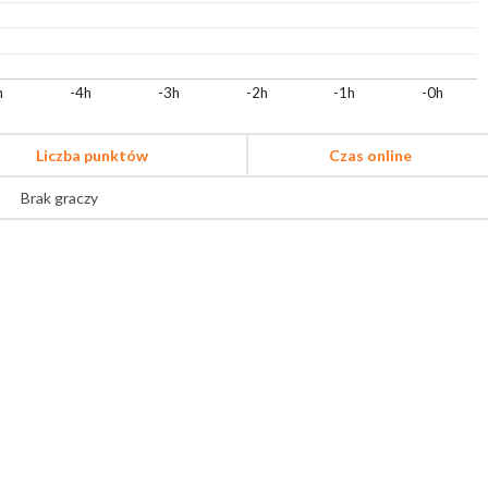
h
-4h
-3h
-2h
-1h
-0h
Liczba punktów
Czas online
Brak graczy