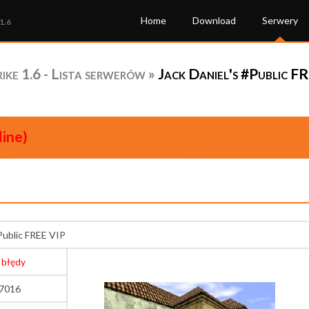
Home
Download
Serwery
1.6
ke 1.6 - Lista serwerów
»
Jack Daniel's #Public F
line)
Public FREE VIP
 błędy
27016