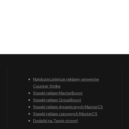
Najskuteczniejsze reklamy serwerów
Counter-Strike
Stawki reklam MasterBoost
Stawki reklam GroupBoost
Stawki reklam dynamicznych MasterCS
Stawki reklam czasowych MasterCS
Dodatki na Twoją stronę!