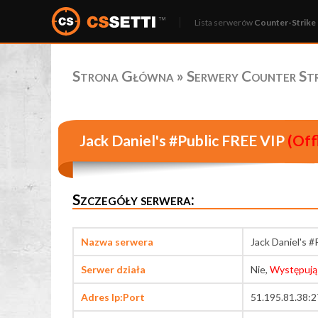
Lista serwerów
Counter-Strike 
Strona Główna
»
Serwery Counter Stri
Jack Daniel's #Public FREE VIP
(Off
Szczegóły serwera:
Nazwa serwera
Jack Daniel's #
Serwer działa
Nie,
Występują
Adres Ip:Port
51.195.81.38: