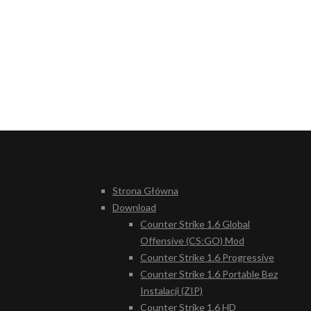
Strona Główna
Download
Counter Strike 1.6 Global
Offensive (CS:GO) Mod
Counter Strike 1.6 Progressive
Counter Strike 1.6 Portable Bez
Instalacji (ZIP)
Counter Strike 1.6 HD