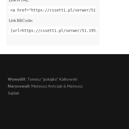
<a href="https://cssetti.pl/serwer/51.195.81.38:270
Link BBCode:
[url=https://cssetti.pl/serwer/51.195.81.38:27016]Z
Wymyślił:
Tomasz "gokajko" Kalkowski
Narysowali:
Mateusz Antczak & Mateusz
Sajdak