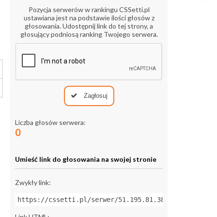
Pozycja serwerów w rankingu CSSetti.pl
ustawiana jest na podstawie ilości głosów z
głosowania. Udostępnij link do tej strony, a
głosujący podniosą ranking Twojego serwera.
Zagłosuj
Liczba głosów serwera:
0
Umieść link do głosowania na swojej stronie
Zwykły link:
https://cssetti.pl/serwer/51.195.81.38:27016
Link HTML: