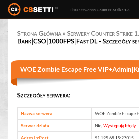
Lista serwerów
Counter-Strike 1.6
Strona Główna
»
Serwery Counter Strike 1.
Bank|CSO|1000FPS|FastDL - Szczegóły se
WOE Zombie Escape Free VIP+Admin|K
Szczegóły serwera:
Nazwa serwera
WOE Zombie Escape F
Serwer działa
Nie,
Występują błędy
Adres Ip:Port
51.195.68.15:27015