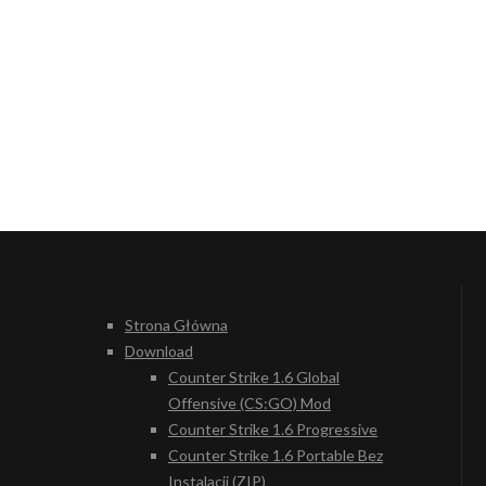
Strona Główna
Download
Counter Strike 1.6 Global
Offensive (CS:GO) Mod
Counter Strike 1.6 Progressive
Counter Strike 1.6 Portable Bez
Instalacji (ZIP)