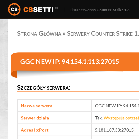
Lista serwerów
Counter-Strike 1.6
Strona Główna
»
Serwery Counter Strike 1.
GGC NEW IP: 94.154.1.113:27015
Szczegóły serwera:
Nazwa serwera
GGC NEW IP: 94.154.
Serwer działa
Tak,
Występują ostrze
Adres Ip:Port
5.181.187.33:27015