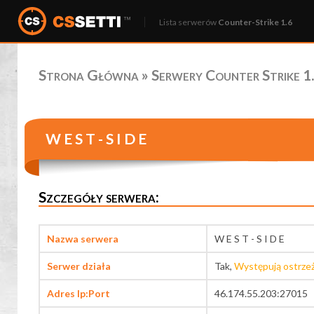
Lista serwerów
Counter-Strike 1.6
Strona Główna
»
Serwery Counter Strike 1.
W E S T - S I D E
Szczegóły serwera:
Nazwa serwera
W E S T - S I D E
Serwer działa
Tak,
Występują ostrze
Adres Ip:Port
46.174.55.203:27015