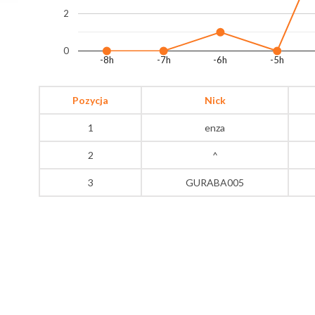
2
0
-8h
-7h
-6h
-5h
Pozycja
Nick
1
enza
2
^
3
GURABA005