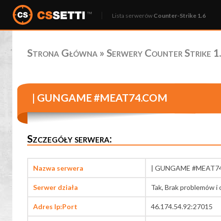
Lista serwerów
Counter-Strike 1.6
Strona Główna
»
Serwery Counter Strike 1.
| GUNGAME #MEAT74.COM
Szczegóły serwera:
Nazwa serwera
| GUNGAME #MEAT7
Serwer działa
Tak, Brak problemów i 
Adres Ip:Port
46.174.54.92:27015